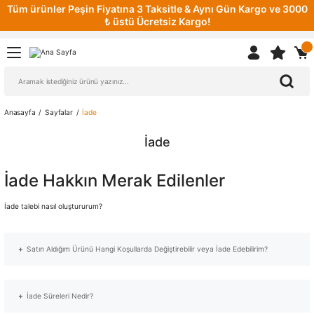
Tüm ürünler Peşin Fiyatına 3 Taksitle & Aynı Gün Kargo ve 3000
₺ üstü Ücretsiz Kargo!
Anasayfa
Sayfalar
İade
İade
İade Hakkın Merak Edilenler
İade talebi nasıl oluştururum?
Satın Aldığım Ürünü Hangi Koşullarda Değiştirebilir veya İade Edebilirim?
entegresafety.com.tr' den alınmış olan ürünler kullanılmadığı, orijinal kutusunda ve
içinde bulunan ambalajlara zarar görmediği, faturasının ve tüm tamamlayıcı
İade Süreleri Nedir?
aksesuarlarının hasarsız ve eksiksiz gönderildiği takdirde aynı ürünün başka bir