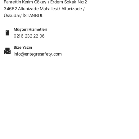
Fahrettin Kerim Gökay / Erdem Sokak No:2
34662 Altunizade Mahallesi / Altunizade /
Üsküdar/ İSTANBUL
Müşteri Hizmetleri
0216 232 22 06
Bize Yazın
info@entegresafety.com