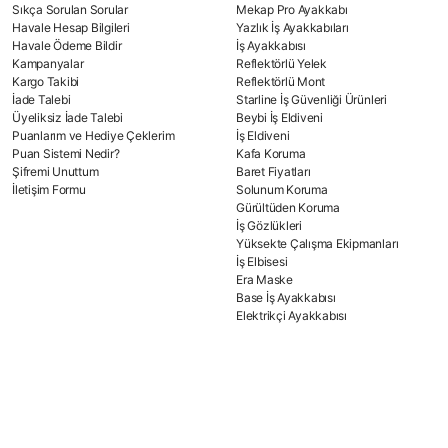
Sıkça Sorulan Sorular
Mekap Pro Ayakkabı
Havale Hesap Bilgileri
Yazlık İş Ayakkabıları
Havale Ödeme Bildir
İş Ayakkabısı
Kampanyalar
Reflektörlü Yelek
Kargo Takibi
Reflektörlü Mont
İade Talebi
Starline İş Güvenliği Ürünleri
Üyeliksiz İade Talebi
Beybi İş Eldiveni
Puanlarım ve Hediye Çeklerim
İş Eldiveni
Puan Sistemi Nedir?
Kafa Koruma
Şifremi Unuttum
Baret Fiyatları
İletişim Formu
Solunum Koruma
Gürültüden Koruma
İş Gözlükleri
Yüksekte Çalışma Ekipmanları
İş Elbisesi
Era Maske
Base İş Ayakkabısı
Elektrikçi Ayakkabısı