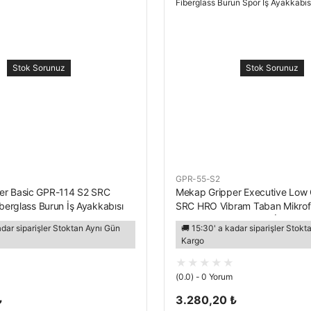
Stok Sorunuz
Stok Sorunuz
GPR-55-S2
er Basic GPR-114 S2 SRC
Mekap Gripper Executive Low
iberglass Burun İş Ayakkabısı
SRC HRO Vibram Taban Mikrofi
Fiberglass Burun Spor İş Ayakk
adar siparişler Stoktan Aynı Gün
🚚 15:30' a kadar siparişler Stok
Kargo
(0.0) - 0 Yorum
₺
3.280,20 ₺