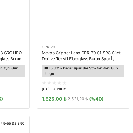
GPR-70
 S3 SRC HRO
Mekap Gripper Lena GPR-70 S1 SRC Süet
rglass Burun
Deri ve Tekstil Fiberglass Burun Spor İş
Ayakkabısı
tan Aynı Gün
🚚 15:30' a kadar siparişler Stoktan Aynı Gün
Kargo
(0.0) - 0 Yorum
5)
1.525,00 ₺
(%40)
2.521,20 ₺