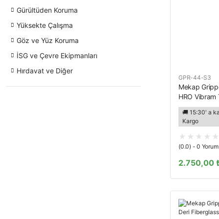
Gürültüden Koruma
Yüksekte Çalışma
Göz ve Yüz Koruma
İSG ve Çevre Ekipmanları
Hırdavat ve Diğer
GPR-44-S3
Mekap Gripp
HRO Vibram T
Fiberglass B
🚚 15:30' a k
İş Botu
Kargo
(0.0) - 0 Yorum
2.750,00 