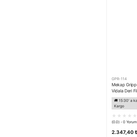
GPR-114
Mekap Gripp
Vidala Deri F
🚚 15:30' a k
Kargo
(0.0) - 0 Yorum
2.347,40 