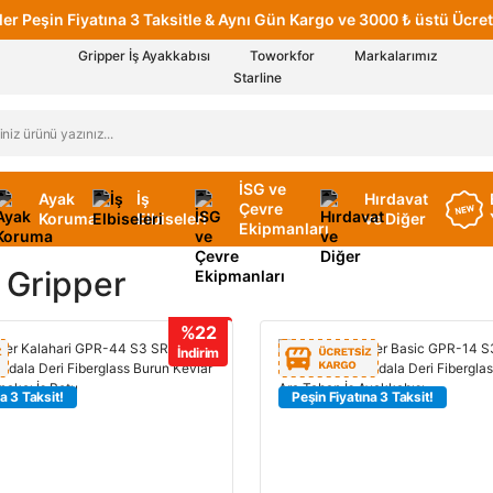
er Peşin Fiyatına 3 Taksitle & Aynı Gün Kargo ve 3000 ₺ üstü Ücret
Gripper İş Ayakkabısı
Toworkfor
Markalarımız
Starline
İSG ve
Ayak
İş
Hırdavat
Çevre
Koruma
Elbiseleri
ve Diğer
Ekipmanları
Gripper
%22
İndirim
a 3 Taksit!
Peşin Fiyatına 3 Taksit!