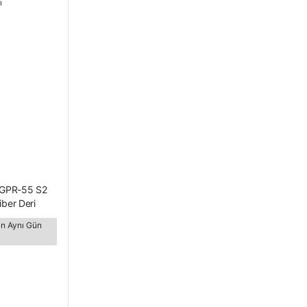
 GPR-55 S2
ber Deri
abısı
tan Aynı Gün