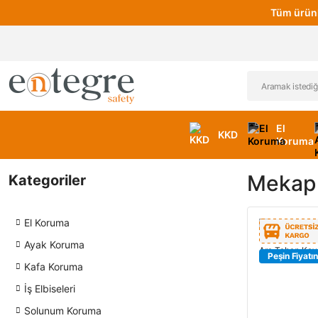
Tüm ürünl
El
KKD
Koruma
Mekap 
Kategoriler
El Koruma
Ayak Koruma
Peşin Fiyatın
Kafa Koruma
İş Elbiseleri
Solunum Koruma