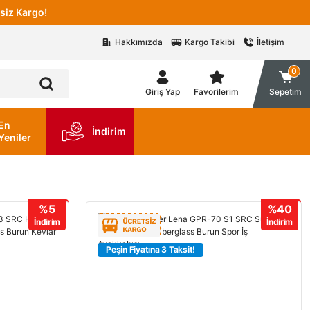
siz Kargo!
Hakkımızda
Kargo Takibi
İletişim
0
Giriş Yap
Favorilerim
Sepetim
En
İndirim
Yeniler
%5
%40
İndirim
İndirim
Peşin Fiyatına 3 Taksit!