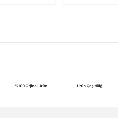
%100 Orjinal Ürün
Ürün Çeşitliliği