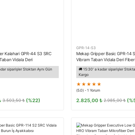
GPR-14-S3
er Kalahari GPR-44 S3 SRC
Mekap Gripper Basic GPR-14
aban Vidala Deri
Vibram Taban Vidala Deri Fibe
urun Kevlar Ara Taban Kaynakçı
Kevlar Ara Taban İş Ayakkabısı
adar siparişler Stoktan Aynı Gün
🚚 15:30' a kadar siparişler Stok
Kargo
(5.0) - 1 Yorum
₺
(%22)
2.825,00 ₺
(%
3.503,50 ₺
2.985,00 ₺