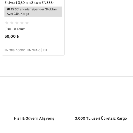
Eldiveni 0,80mm 34cm EN388-
1000X
🚚 15:30' a kadar siparişler Stoktan
Aynı Gün Kargo
(0.0) - 0 Yorum
59,00 ₺
EN 388: 1000X | EN 374-5 | EN
420:2003+A1:2009
Hızlı & Güvenli Alışveriş
3.000 TL üzeri Ücretsiz Kargo