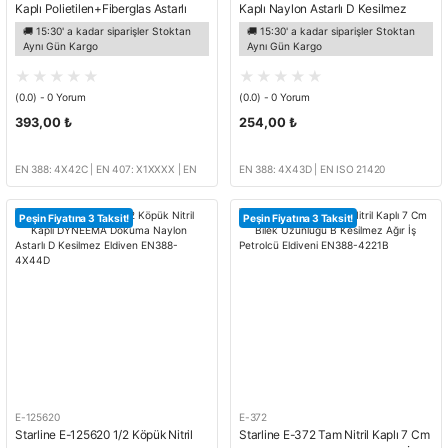
Kaplı Polietilen+Fiberglas Astarlı
Kaplı Naylon Astarlı D Kesilmez
Ekstra Parmak Arası Kaplı C
Eldiven EN388-4X43D
🚚 15:30' a kadar siparişler Stoktan
🚚 15:30' a kadar siparişler Stoktan
Kesilmez İş Eldiveni EN388-4X42C
Aynı Gün Kargo
Aynı Gün Kargo
(0.0) - 0 Yorum
(0.0) - 0 Yorum
393,00 ₺
254,00 ₺
EN 388: 4X42C | EN 407: X1XXXX | EN
EN 388: 4X43D | EN ISO 21420
ISO 21420
Peşin Fiyatına 3 Taksit!
Peşin Fiyatına 3 Taksit!
E-125620
E-372
Starline E-125620 1/2 Köpük Nitril
Starline E-372 Tam Nitril Kaplı 7 Cm