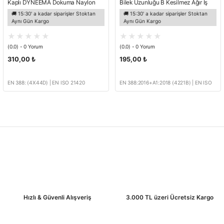
Kaplı DYNEEMA Dokuma Naylon
Bilek Uzunluğu B Kesilmez Ağır İş
Astarlı D Kesilmez Eldiven EN388-
Petrolcü Eldiveni EN388-4221B
🚚 15:30' a kadar siparişler Stoktan
🚚 15:30' a kadar siparişler Stoktan
4X44D
Aynı Gün Kargo
Aynı Gün Kargo
(0.0) - 0 Yorum
(0.0) - 0 Yorum
310,00 ₺
195,00 ₺
EN 388: (4X44D) | EN ISO 21420
EN 388:2016+A1:2018 (4221B) | EN ISO
21420: 2020
Hızlı & Güvenli Alışveriş
3.000 TL üzeri Ücretsiz Kargo