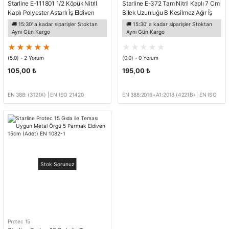
Starline E-111801 1/2 Köpük Nitril
Starline E-372 Tam Nitril Kaplı 7 Cm
Kaplı Polyester Astarlı İş Eldiven
Bilek Uzunluğu B Kesilmez Ağır İş
EN388-3121X
Petrolcü Eldiveni EN388-4221B
🚚 15:30' a kadar siparişler Stoktan
🚚 15:30' a kadar siparişler Stoktan
Aynı Gün Kargo
Aynı Gün Kargo
(5.0) - 2 Yorum
(0.0) - 0 Yorum
105,00 ₺
195,00 ₺
EN 388: (3121X) | EN ISO 21420
EN 388:2016+A1:2018 (4221B) | EN ISO
21420: 2020
Stok Sorunuz
Protec 15