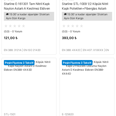
Starline E-161301 Tam Nitril Kaplı
Starline STL-1009 1/2 Köpük Nitril
Naylon Astarlı A Kesilmez Eldiven
Kaplı Polietilen+Fiberglas Astarlı
EN388-3121A Mavi
Ekstra Parmak Arası Kaplı C
🚚 15:30' a kadar siparişler Stoktan
🚚 15:30' a kadar siparişler Stoktan
Kesilmez İş Eldiveni EN388-4X42C
Aynı Gün Kargo
Aynı Gün Kargo
(0.0) - 0 Yorum
(0.0) - 0 Yorum
121,00 ₺
393,00 ₺
EN 388: 3121A | EN ISO 21420
EN 388: 4X42C | EN 407: X1XXXX | EN
ISO 21420
Peşin Fiyatına 3 Taksit!
Peşin Fiyatına 3 Taksit!
STL-1501
E-125620