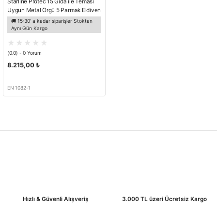
Starline Protec 15 Gıda ile Teması
Uygun Metal Örgü 5 Parmak Eldiven
15cm (Adet) EN 1082-1
🚚 15:30' a kadar siparişler Stoktan
Aynı Gün Kargo
(0.0) - 0 Yorum
8.215,00 ₺
EN 1082-1
Hızlı & Güvenli Alışveriş
3.000 TL üzeri Ücretsiz Kargo