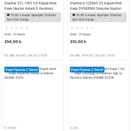
Starline STL-1501 1/2 Köpük Nitril
Starline E-125620 1/2 Köpük Nitril
Kaplı Naylon Astarlı D Kesilmez
Kaplı DYNEEMA Dokuma Naylon
Eldiven EN388-4X43D
Astarlı D Kesilmez Eldiven EN388-
🚚 15:30' a kadar siparişler Stoktan
🚚 15:30' a kadar siparişler Stoktan
4X44D
Aynı Gün Kargo
Aynı Gün Kargo
(0.0) - 0 Yorum
(0.0) - 0 Yorum
254,00 ₺
310,00 ₺
EN 388: 4X43D | EN ISO 21420
EN 388: (4X44D) | EN ISO 21420
Peşin Fiyatına 3 Taksit!
Peşin Fiyatına 3 Taksit!
E-111801
E-372