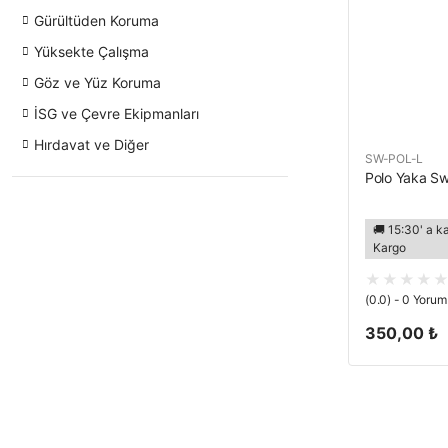
Gürültüden Koruma
Yüksekte Çalışma
Göz ve Yüz Koruma
İSG ve Çevre Ekipmanları
Hırdavat ve Diğer
SW-POL-L
Polo Yaka Sw
🚚 15:30' a k
Kargo
(0.0) - 0 Yorum
350,00 ₺