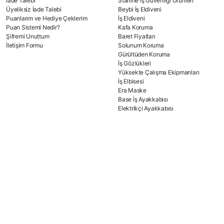
İade Talebi
Starline İş Güvenliği Ürünleri
Üyeliksiz İade Talebi
Beybi İş Eldiveni
Puanlarım ve Hediye Çeklerim
İş Eldiveni
Puan Sistemi Nedir?
Kafa Koruma
Şifremi Unuttum
Baret Fiyatları
İletişim Formu
Solunum Koruma
Gürültüden Koruma
İş Gözlükleri
Yüksekte Çalışma Ekipmanları
İş Elbisesi
Era Maske
Base İş Ayakkabısı
Elektrikçi Ayakkabısı