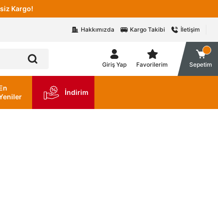
siz Kargo!
Hakkımızda
Kargo Takibi
İletişim
Giriş Yap
Favorilerim
Sepetim
En
İndirim
Yeniler