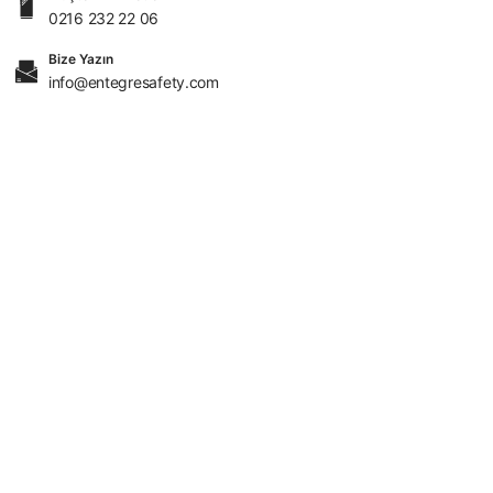
0216 232 22 06
Bize Yazın
info@entegresafety.com