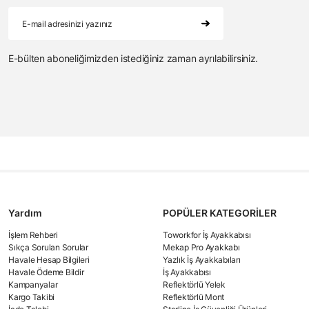
E-bülten aboneliğimizden istediğiniz zaman ayrılabilirsiniz.
Yardım
POPÜLER KATEGORİLER
İşlem Rehberi
Toworkfor İş Ayakkabısı
Sıkça Sorulan Sorular
Mekap Pro Ayakkabı
Havale Hesap Bilgileri
Yazlık İş Ayakkabıları
Havale Ödeme Bildir
İş Ayakkabısı
Kampanyalar
Reflektörlü Yelek
Kargo Takibi
Reflektörlü Mont