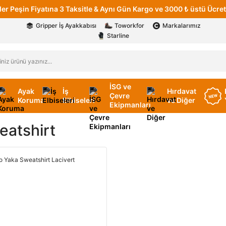
er Peşin Fiyatına 3 Taksitle & Aynı Gün Kargo ve 3000 ₺ üstü Ücret
Gripper İş Ayakkabısı
Toworkfor
Markalarımız
Starline
İSG ve
Ayak
İş
Hırdavat
Çevre
Koruma
Elbiseleri
ve Diğer
Ekipmanları
eatshirt