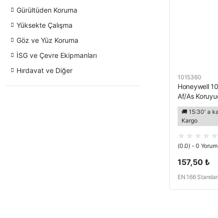
Gürültüden Koruma
Yüksekte Çalışma
Göz ve Yüz Koruma
İSG ve Çevre Ekipmanları
Hırdavat ve Diğer
1015360
Honeywell 10
Af/As Koruyu
🚚 15:30' a k
Kargo
(0.0) - 0 Yorum
157,50 ₺
EN 166 Standa