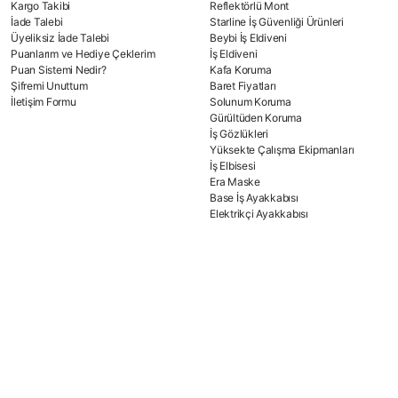
Kargo Takibi
Reflektörlü Mont
İade Talebi
Starline İş Güvenliği Ürünleri
Üyeliksiz İade Talebi
Beybi İş Eldiveni
Puanlarım ve Hediye Çeklerim
İş Eldiveni
Puan Sistemi Nedir?
Kafa Koruma
Şifremi Unuttum
Baret Fiyatları
İletişim Formu
Solunum Koruma
Gürültüden Koruma
İş Gözlükleri
Yüksekte Çalışma Ekipmanları
İş Elbisesi
Era Maske
Base İş Ayakkabısı
Elektrikçi Ayakkabısı