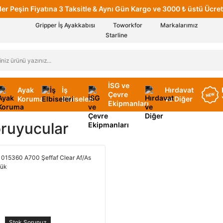
er Peşin Fiyatına 3 Taksitle & Aynı Gün Kargo ve 3000 ₺ üstü Ücret
Gripper İş Ayakkabısı
Toworkfor
Markalarımız
Starline
İSG ve
Ayak
İş
Hırdavat
Çevre
Koruma
Elbiseleri
ve Diğer
Ekipmanları
ruyucular
Stok Sorunuz