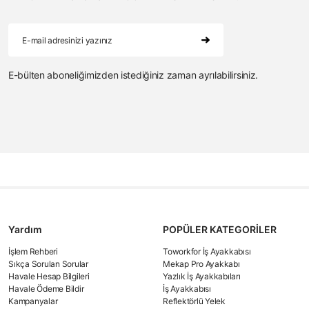
E-bülten aboneliğimizden istediğiniz zaman ayrılabilirsiniz.
Yardım
POPÜLER KATEGORİLER
İşlem Rehberi
Toworkfor İş Ayakkabısı
Sıkça Sorulan Sorular
Mekap Pro Ayakkabı
Havale Hesap Bilgileri
Yazlık İş Ayakkabıları
Havale Ödeme Bildir
İş Ayakkabısı
Kampanyalar
Reflektörlü Yelek