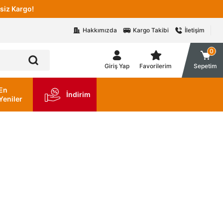
siz Kargo!
Hakkımızda
Kargo Takibi
İletişim
0
Giriş Yap
Favorilerim
Sepetim
En
İndirim
Yeniler