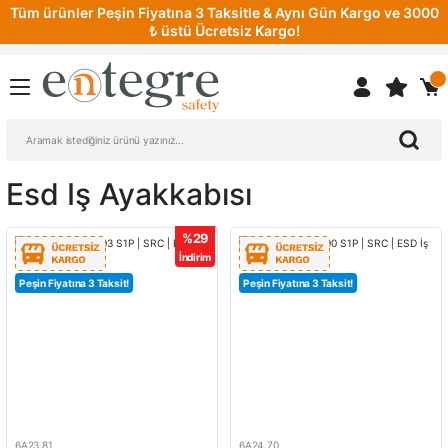
Tüm ürünler Peşin Fiyatına 3 Taksitle & Aynı Gün Kargo ve 3000
₺ üstü Ücretsiz Kargo!
Esd Iş Ayakkabısı
%29
İndirim
Peşin Fiyatına 3 Taksit!
Peşin Fiyatına 3 Taksit!
6A23.81
6A24.70