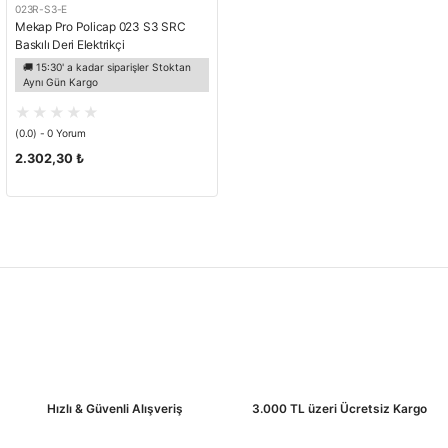
023R-S3-E
Mekap Pro Policap 023 S3 SRC
Baskılı Deri Elektrikçi
Fiberglass Burun Kevlar Ara Taban
🚚 15:30' a kadar siparişler Stoktan
İş Botu
Aynı Gün Kargo
(0.0) - 0 Yorum
2.302,30 ₺
Hızlı & Güvenli Alışveriş
3.000 TL üzeri Ücretsiz Kargo