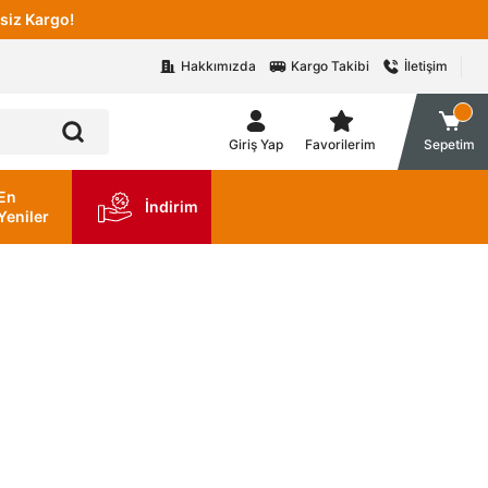
siz Kargo!
Hakkımızda
Kargo Takibi
İletişim
Giriş Yap
Favorilerim
Sepetim
En
İndirim
Yeniler