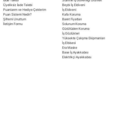
İade Talebi
Starline İş Güvenliği Ürünleri
Üyeliksiz İade Talebi
Beybi İş Eldiveni
Puanlarım ve Hediye Çeklerim
İş Eldiveni
Puan Sistemi Nedir?
Kafa Koruma
Şifremi Unuttum
Baret Fiyatları
İletişim Formu
Solunum Koruma
Gürültüden Koruma
İş Gözlükleri
Yüksekte Çalışma Ekipmanları
İş Elbisesi
Era Maske
Base İş Ayakkabısı
Elektrikçi Ayakkabısı