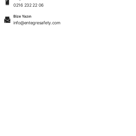
0216 232 22 06
Bize Yazın
info@entegresafety.com