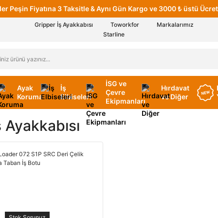
er Peşin Fiyatına 3 Taksitle & Aynı Gün Kargo ve 3000 ₺ üstü Ücret
Gripper İş Ayakkabısı
Toworkfor
Markalarımız
Starline
İSG ve
Ayak
İş
Hırdavat
Çevre
Koruma
Elbiseleri
ve Diğer
Ekipmanları
ş Ayakkabısı
Stok Sorunuz