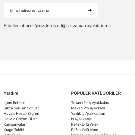
E-bülten aboneliğimizden istediğiniz zaman ayrılabilirsiniz.
Yardım
POPÜLER KATEGORİLER
İşlem Rehberi
Toworkfor İş Ayakkabısı
Sıkça Sorulan Sorular
Mekap Pro Ayakkabı
Havale Hesap Bilgileri
Yazlık İş Ayakkabıları
Havale Ödeme Bildir
İş Ayakkabısı
Kampanyalar
Reflektörlü Yelek
Kargo Takibi
Reflektörlü Mont