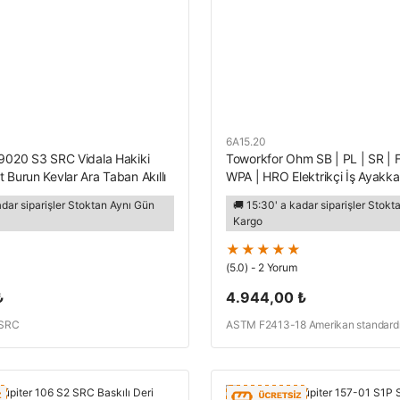
6A15.20
-9020 S3 SRC Vidala Hakiki
Toworkfor Ohm SB | PL | SR | F
 Burun Kevlar Ara Taban Akıllı
WPA | HRO Elektrikçi İş Ayakka
yakkabısı
adar siparişler Stoktan Aynı Gün
🚚 15:30' a kadar siparişler Stok
Kargo
(5.0) - 2 Yorum
₺
4.944,00 ₺
 SRC
ASTM F2413-18 Amerikan standardın
dakika boyunca 60 Hz'de 18 000V ge
edilmiş ve onaylanmıştır.