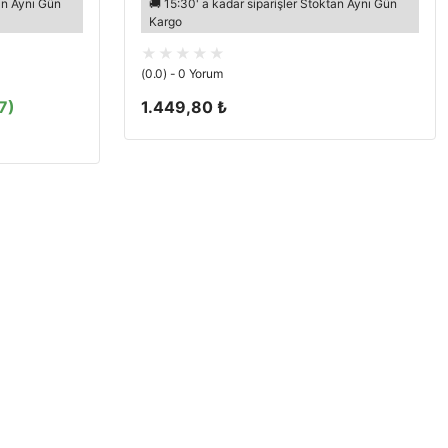
tan Aynı Gün
🚚 15:30' a kadar siparişler Stoktan Aynı Gün
Kargo
(0.0) - 0 Yorum
7)
1.449,80 ₺