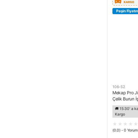
Peşin Fiyatın
106-S2
Mekap Pro Jü
Çelik Burun İ
🚚 15:30' a k
Kargo
(0.0) - 0 Yorum