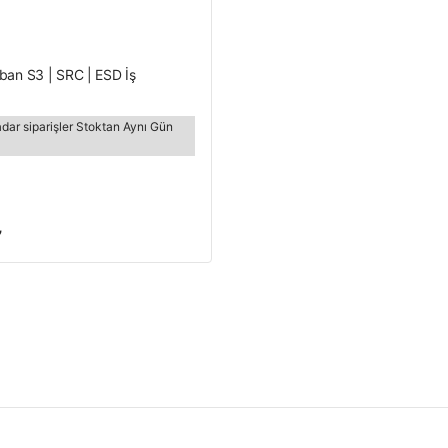
ban S3 | SRC | ESD İş
adar siparişler Stoktan Aynı Gün
₺