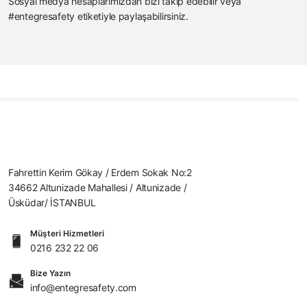
Sosyal medya hesaplarımızdan bizi takip edebilir veya
#entegresafety etiketiyle paylaşabilirsiniz.
Fahrettin Kerim Gökay / Erdem Sokak No:2
34662 Altunizade Mahallesi / Altunizade /
Üsküdar/ İSTANBUL
Müşteri Hizmetleri
0216 232 22 06
Bize Yazın
info@entegresafety.com