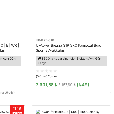
UP-BRZ-S1P
O | E | WR |
U-Power Brezza S1P SRC Kompozit Burun
bısı
Spor İş Ayakkabısı
tan Aynı Gün
🚚 15:30' a kadar siparişler Stoktan Aynı Gün
Kargo
(0.0) - 0 Yorum
2.631,58 ₺
(%49)
5.157,89 ₺
a göre bir
rilimde test
%19
İndirim