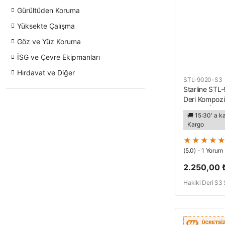
Gürültüden Koruma
Yüksekte Çalışma
Göz ve Yüz Koruma
İSG ve Çevre Ekipmanları
Hırdavat ve Diğer
STL-9020-S3
Starline STL
Deri Kompozit
Bağcıklı İş A
🚚 15:30' a k
Kargo
(5.0) - 1 Yorum
2.250,00 
Hakiki Deri S3