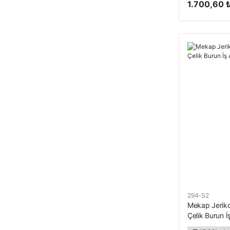
1.700,60 
294-S2
Mekap Jeriko
Çelik Burun İ