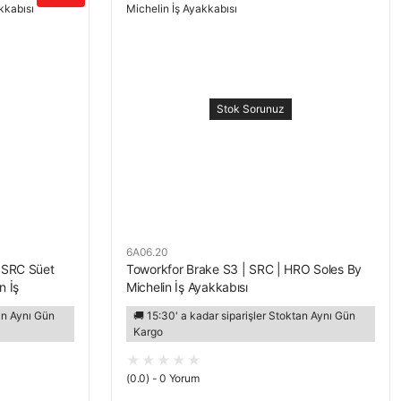
Stok Sorunuz
6A06.20
 SRC Süet
Toworkfor Brake S3 | SRC | HRO Soles By
n İş
Michelin İş Ayakkabısı
tan Aynı Gün
🚚 15:30' a kadar siparişler Stoktan Aynı Gün
Kargo
(0.0) - 0 Yorum