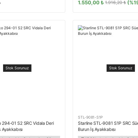
₺
1.550,00 ₺
(%1
1.916,20 ₺
Stok Sorunuz
Stok Sorunuz
STL-9081-S1P
 294-01 S2 SRC Vidala Deri
Starline STL-9081 S1P SRC Sü
ş Ayakkabısı
Burun İş Ayakkabısı