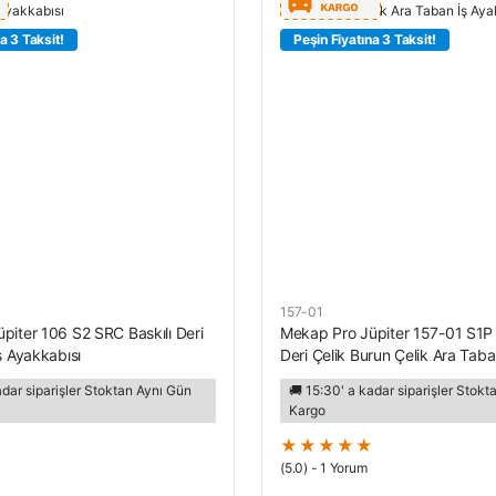
a 3 Taksit!
Peşin Fiyatına 3 Taksit!
157-01
piter 106 S2 SRC Baskılı Deri
Mekap Pro Jüpiter 157-01 S1P
ş Ayakkabısı
Deri Çelik Burun Çelik Ara Taba
Ayakkabısı
adar siparişler Stoktan Aynı Gün
🚚 15:30' a kadar siparişler Stok
Kargo
(5.0) - 1 Yorum