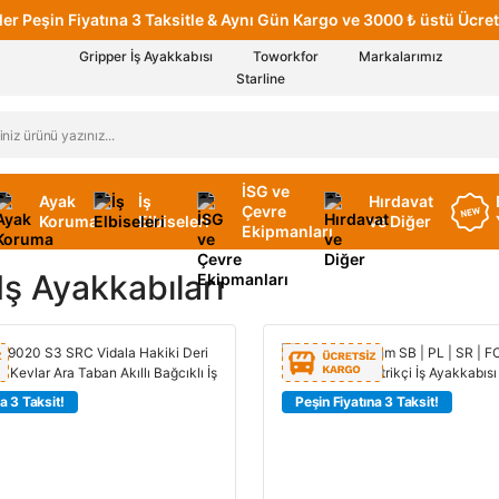
er Peşin Fiyatına 3 Taksitle & Aynı Gün Kargo ve 3000 ₺ üstü Ücret
Gripper İş Ayakkabısı
Toworkfor
Markalarımız
Starline
İSG ve
Ayak
İş
Hırdavat
Çevre
Koruma
Elbiseleri
ve Diğer
Ekipmanları
Iş Ayakkabıları
a 3 Taksit!
Peşin Fiyatına 3 Taksit!