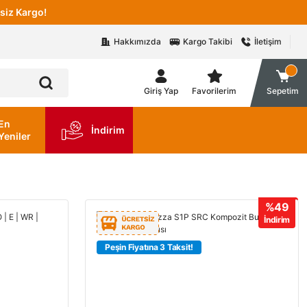
siz Kargo!
Hakkımızda
Kargo Takibi
İletişim
Giriş Yap
Favorilerim
Sepetim
En
İndirim
Yeniler
%49
İndirim
Peşin Fiyatına 3 Taksit!