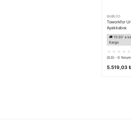
8A86.00
Toworkfor Ur
Ayakkabısı
🚚 15:30' a k
Kargo
(0.0) - 0 Yorum
5.519,03 