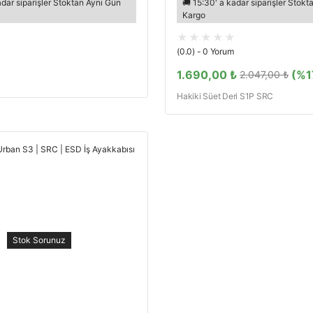
adar siparişler Stoktan Aynı Gün
🚚 15:30' a kadar siparişler Stok
Kargo
(0.0) - 0 Yorum
1.690,00 ₺
(%1
2.047,00 ₺
Hakiki Süet Deri S1P SRC
Stok Sorunuz