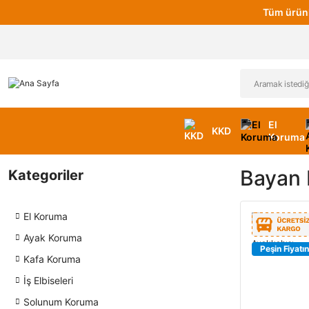
Tüm ürünl
El
KKD
Koruma
Bayan 
Kategoriler
El Koruma
Ayak Koruma
Peşin Fiyatın
Kafa Koruma
İş Elbiseleri
Solunum Koruma