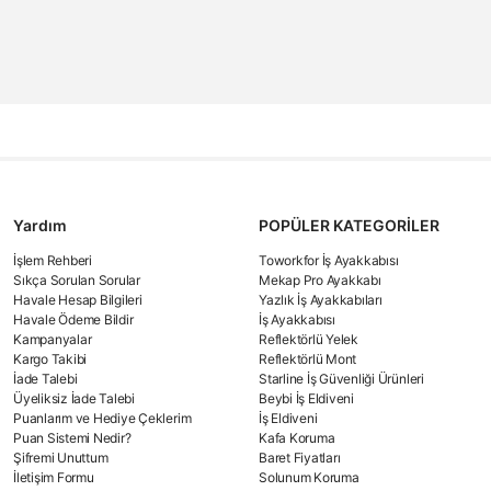
Yardım
POPÜLER KATEGORİLER
İşlem Rehberi
Toworkfor İş Ayakkabısı
Sıkça Sorulan Sorular
Mekap Pro Ayakkabı
Havale Hesap Bilgileri
Yazlık İş Ayakkabıları
Havale Ödeme Bildir
İş Ayakkabısı
Kampanyalar
Reflektörlü Yelek
Kargo Takibi
Reflektörlü Mont
İade Talebi
Starline İş Güvenliği Ürünleri
Üyeliksiz İade Talebi
Beybi İş Eldiveni
Puanlarım ve Hediye Çeklerim
İş Eldiveni
Puan Sistemi Nedir?
Kafa Koruma
Şifremi Unuttum
Baret Fiyatları
İletişim Formu
Solunum Koruma