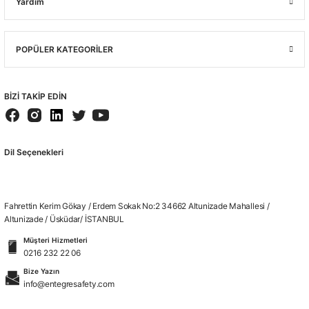
Yardım
POPÜLER KATEGORİLER
BİZİ TAKİP EDİN
Dil Seçenekleri
Fahrettin Kerim Gökay / Erdem Sokak No:2 34662 Altunizade Mahallesi /
Altunizade / Üsküdar/ İSTANBUL
Müşteri Hizmetleri
0216 232 22 06
Bize Yazın
info@entegresafety.com