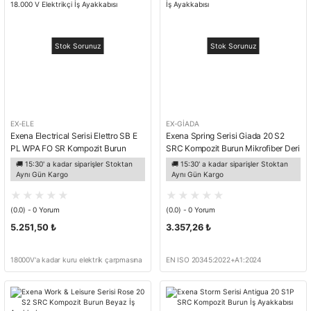
Stok Sorunuz
Stok Sorunuz
EX-ELE
EX-GİADA
Exena Electrical Serisi Elettro SB E
Exena Spring Serisi Giada 20 S2
PL WPA FO SR Kompozit Burun
SRC Kompozit Burun Mikrofiber Deri
18.000 V Elektrikçi İş Ayakkabısı
İş Ayakkabısı
🚚 15:30' a kadar siparişler Stoktan
🚚 15:30' a kadar siparişler Stoktan
Aynı Gün Kargo
Aynı Gün Kargo
(0.0) - 0 Yorum
(0.0) - 0 Yorum
5.251,50 ₺
3.357,26 ₺
18000V'a kadar kuru elektrik çarpmasına
EN ISO 20345:2022+A1:2024
dayanıklı, maksimum 1,0 mA tepe
dağılımına sahip, CSA Z195-14
standardına uygun taban.