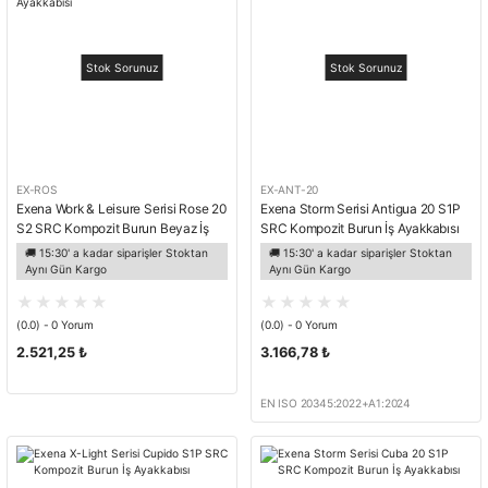
Stok Sorunuz
Stok Sorunuz
EX-ROS
EX-ANT-20
Exena Work & Leisure Serisi Rose 20
Exena Storm Serisi Antigua 20 S1P
S2 SRC Kompozit Burun Beyaz İş
SRC Kompozit Burun İş Ayakkabısı
Ayakkabısı
🚚 15:30' a kadar siparişler Stoktan
🚚 15:30' a kadar siparişler Stoktan
Aynı Gün Kargo
Aynı Gün Kargo
(0.0) - 0 Yorum
(0.0) - 0 Yorum
2.521,25 ₺
3.166,78 ₺
EN ISO 20345:2022+A1:2024