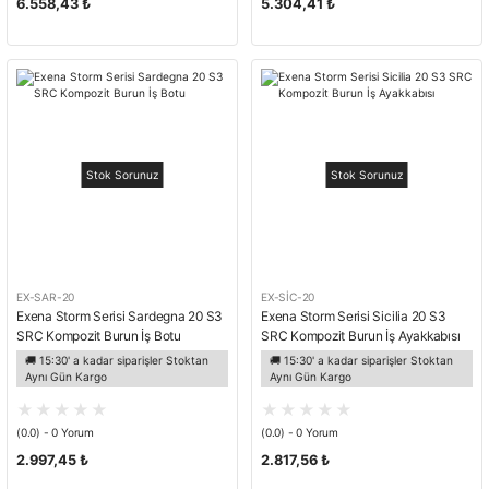
6.558,43 ₺
5.304,41 ₺
Stok Sorunuz
Stok Sorunuz
EX-SAR-20
EX-SİC-20
Exena Storm Serisi Sardegna 20 S3
Exena Storm Serisi Sicilia 20 S3
SRC Kompozit Burun İş Botu
SRC Kompozit Burun İş Ayakkabısı
🚚 15:30' a kadar siparişler Stoktan
🚚 15:30' a kadar siparişler Stoktan
Aynı Gün Kargo
Aynı Gün Kargo
(0.0) - 0 Yorum
(0.0) - 0 Yorum
2.997,45 ₺
2.817,56 ₺