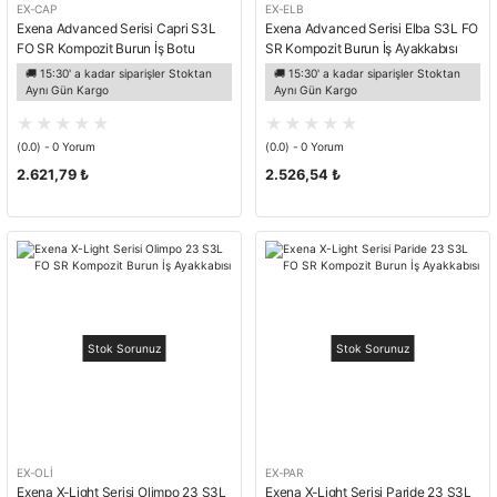
EX-CAP
EX-ELB
Exena Advanced Serisi Capri S3L
Exena Advanced Serisi Elba S3L FO
FO SR Kompozit Burun İş Botu
SR Kompozit Burun İş Ayakkabısı
🚚 15:30' a kadar siparişler Stoktan
🚚 15:30' a kadar siparişler Stoktan
Aynı Gün Kargo
Aynı Gün Kargo
(0.0) - 0 Yorum
(0.0) - 0 Yorum
2.621,79 ₺
2.526,54 ₺
Stok Sorunuz
Stok Sorunuz
EX-OLİ
EX-PAR
Exena X-Light Serisi Olimpo 23 S3L
Exena X-Light Serisi Paride 23 S3L