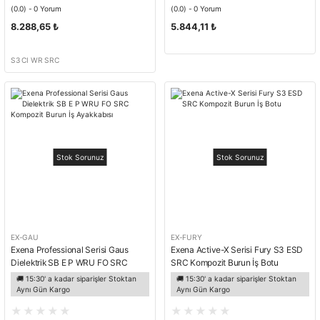
(0.0) - 0 Yorum
(0.0) - 0 Yorum
8.288,65 ₺
5.844,11 ₺
S3 CI WR SRC
Stok Sorunuz
Stok Sorunuz
EX-GAU
EX-FURY
Exena Professional Serisi Gaus
Exena Active-X Serisi Fury S3 ESD
Dielektrik SB E P WRU FO SRC
SRC Kompozit Burun İş Botu
Kompozit Burun İş Ayakkabısı
🚚 15:30' a kadar siparişler Stoktan
🚚 15:30' a kadar siparişler Stoktan
Aynı Gün Kargo
Aynı Gün Kargo