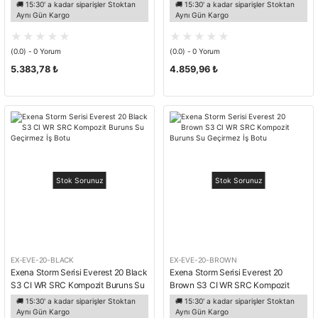
Kaynakçı İş Botu
Ayakkabısı
🚚 15:30' a kadar siparişler Stoktan
🚚 15:30' a kadar siparişler Stoktan
Aynı Gün Kargo
Aynı Gün Kargo
(0.0) - 0 Yorum
(0.0) - 0 Yorum
5.383,78 ₺
4.859,96 ₺
Stok Sorunuz
Stok Sorunuz
EX-EVE-20-BLACK
EX-EVE-20-BROWN
Exena Storm Serisi Everest 20 Black
Exena Storm Serisi Everest 20
S3 CI WR SRC Kompozit Buruns Su
Brown S3 CI WR SRC Kompozit
Geçirmez İş Botu
Buruns Su Geçirmez İş Botu
🚚 15:30' a kadar siparişler Stoktan
🚚 15:30' a kadar siparişler Stoktan
Aynı Gün Kargo
Aynı Gün Kargo