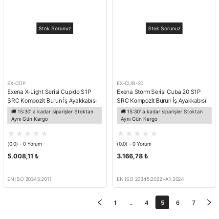
Stok Sorunuz
Stok Sorunuz
EX-COP
EX-CUB-20
Exena X-Light Serisi Cupido S1P
Exena Storm Serisi Cuba 20 S1P
SRC Kompozit Burun İş Ayakkabısı
SRC Kompozit Burun İş Ayakkabısı
🚚 15:30' a kadar siparişler Stoktan
🚚 15:30' a kadar siparişler Stoktan
Aynı Gün Kargo
Aynı Gün Kargo
(0.0) - 0 Yorum
(0.0) - 0 Yorum
5.008,11 ₺
3.166,78 ₺
EN ISO 20345:2011
EN ISO 20345:2022+A1:2024
1
..
4
5
6
7