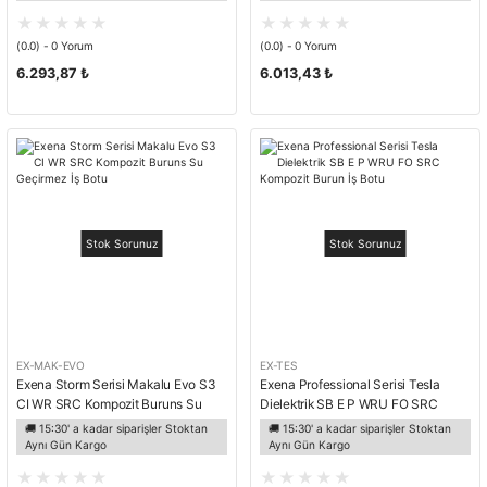
(0.0) - 0 Yorum
(0.0) - 0 Yorum
6.293,87 ₺
6.013,43 ₺
Stok Sorunuz
Stok Sorunuz
EX-MAK-EVO
EX-TES
Exena Storm Serisi Makalu Evo S3
Exena Professional Serisi Tesla
CI WR SRC Kompozit Buruns Su
Dielektrik SB E P WRU FO SRC
Geçirmez İş Botu
Kompozit Burun İş Botu
🚚 15:30' a kadar siparişler Stoktan
🚚 15:30' a kadar siparişler Stoktan
Aynı Gün Kargo
Aynı Gün Kargo