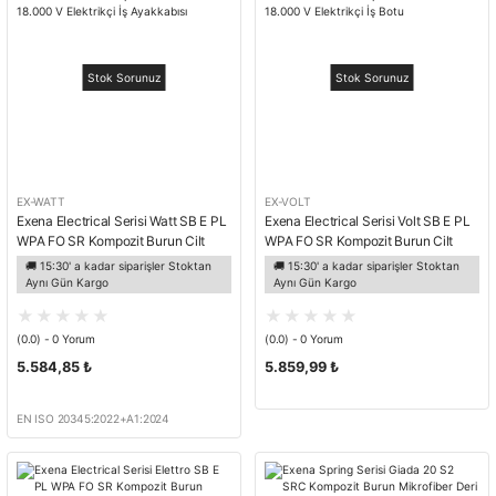
Stok Sorunuz
Stok Sorunuz
EX-WATT
EX-VOLT
Exena Electrical Serisi Watt SB E PL
Exena Electrical Serisi Volt SB E PL
WPA FO SR Kompozit Burun Cilt
WPA FO SR Kompozit Burun Cilt
Deri 18.000 V Elektrikçi İş Ayakkabısı
Deri 18.000 V Elektrikçi İş Botu
🚚 15:30' a kadar siparişler Stoktan
🚚 15:30' a kadar siparişler Stoktan
Aynı Gün Kargo
Aynı Gün Kargo
(0.0) - 0 Yorum
(0.0) - 0 Yorum
5.584,85 ₺
5.859,99 ₺
EN ISO 20345:2022+A1:2024