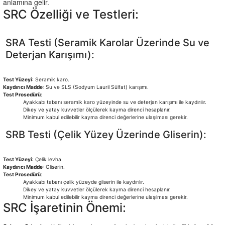
anlamına gelir.
SRC Özelliği ve Testleri:
SRA Testi (Seramik Karolar Üzerinde Su ve
Deterjan Karışımı):
Test Yüzeyi
: Seramik karo.
Kaydırıcı Madde
: Su ve SLS (Sodyum Lauril Sülfat) karışımı.
Test Prosedürü
:
Ayakkabı tabanı seramik karo yüzeyinde su ve deterjan karışımı ile kaydırılır.
Dikey ve yatay kuvvetler ölçülerek kayma direnci hesaplanır.
Minimum kabul edilebilir kayma direnci değerlerine ulaşılması gerekir.
SRB Testi (Çelik Yüzey Üzerinde Gliserin):
Test Yüzeyi
: Çelik levha.
Kaydırıcı Madde
: Gliserin.
Test Prosedürü
:
Ayakkabı tabanı çelik yüzeyde gliserin ile kaydırılır.
Dikey ve yatay kuvvetler ölçülerek kayma direnci hesaplanır.
Minimum kabul edilebilir kayma direnci değerlerine ulaşılması gerekir.
SRC İşaretinin Önemi: