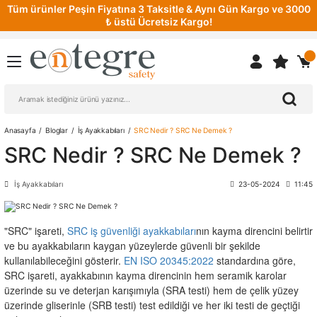
Tüm ürünler Peşin Fiyatına 3 Taksitle & Aynı Gün Kargo ve 3000
₺ üstü Ücretsiz Kargo!
Anasayfa
Bloglar
İş Ayakkabıları
SRC Nedir ? SRC Ne Demek ?
SRC Nedir ? SRC Ne Demek ?
İş Ayakkabıları
23-05-2024
11:45
"SRC" işareti,
SRC iş güvenliği ayakkabıları
nın kayma direncini belirtir
ve bu ayakkabıların kaygan yüzeylerde güvenli bir şekilde
kullanılabileceğini gösterir.
EN ISO 20345:2022
standardına göre,
SRC işareti, ayakkabının kayma direncinin hem seramik karolar
üzerinde su ve deterjan karışımıyla (SRA testi) hem de çelik yüzey
üzerinde gliserinle (SRB testi) test edildiği ve her iki testi de geçtiği