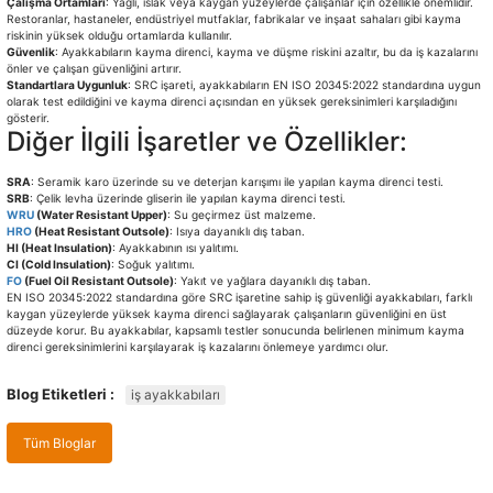
Çalışma Ortamları
: Yağlı, ıslak veya kaygan yüzeylerde çalışanlar için özellikle önemlidir.
Restoranlar, hastaneler, endüstriyel mutfaklar, fabrikalar ve inşaat sahaları gibi kayma
riskinin yüksek olduğu ortamlarda kullanılır.
Güvenlik
: Ayakkabıların kayma direnci, kayma ve düşme riskini azaltır, bu da iş kazalarını
önler ve çalışan güvenliğini artırır.
Standartlara Uygunluk
: SRC işareti, ayakkabıların EN ISO 20345:2022 standardına uygun
olarak test edildiğini ve kayma direnci açısından en yüksek gereksinimleri karşıladığını
gösterir.
Diğer İlgili İşaretler ve Özellikler:
SRA
: Seramik karo üzerinde su ve deterjan karışımı ile yapılan kayma direnci testi.
SRB
: Çelik levha üzerinde gliserin ile yapılan kayma direnci testi.
WRU
(Water Resistant Upper)
: Su geçirmez üst malzeme.
HRO
(Heat Resistant Outsole)
: Isıya dayanıklı dış taban.
HI (Heat Insulation)
: Ayakkabının ısı yalıtımı.
CI (Cold Insulation)
: Soğuk yalıtımı.
FO
(Fuel Oil Resistant Outsole)
: Yakıt ve yağlara dayanıklı dış taban.
EN ISO 20345:2022 standardına göre SRC işaretine sahip iş güvenliği ayakkabıları, farklı
kaygan yüzeylerde yüksek kayma direnci sağlayarak çalışanların güvenliğini en üst
düzeyde korur. Bu ayakkabılar, kapsamlı testler sonucunda belirlenen minimum kayma
direnci gereksinimlerini karşılayarak iş kazalarını önlemeye yardımcı olur.
Blog Etiketleri :
iş ayakkabıları
Tüm Bloglar