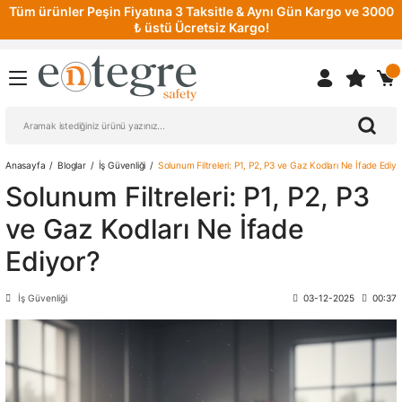
Tüm ürünler Peşin Fiyatına 3 Taksitle & Aynı Gün Kargo ve 3000
₺ üstü Ücretsiz Kargo!
Anasayfa
Bloglar
İş Güvenliği
Solunum Filtreleri: P1, P2, P3 ve Gaz Kodları Ne İfade Ediyo
Solunum Filtreleri: P1, P2, P3
ve Gaz Kodları Ne İfade
Ediyor?
İş Güvenliği
03-12-2025
00:37