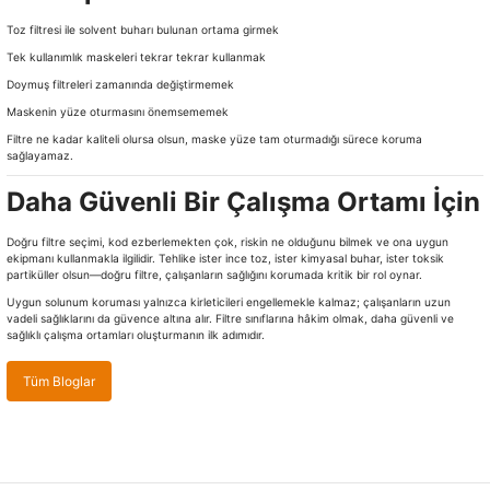
Toz filtresi ile solvent buharı bulunan ortama girmek
Tek kullanımlık maskeleri tekrar tekrar kullanmak
Doymuş filtreleri zamanında değiştirmemek
Maskenin yüze oturmasını önemsememek
Filtre ne kadar kaliteli olursa olsun, maske yüze tam oturmadığı sürece koruma
sağlayamaz.
Daha Güvenli Bir Çalışma Ortamı İçin
Doğru filtre seçimi, kod ezberlemekten çok, riskin ne olduğunu bilmek ve ona uygun
ekipmanı kullanmakla ilgilidir. Tehlike ister ince toz, ister kimyasal buhar, ister toksik
partiküller olsun—doğru filtre, çalışanların sağlığını korumada kritik bir rol oynar.
Uygun solunum koruması yalnızca kirleticileri engellemekle kalmaz; çalışanların uzun
vadeli sağlıklarını da güvence altına alır. Filtre sınıflarına hâkim olmak, daha güvenli ve
sağlıklı çalışma ortamları oluşturmanın ilk adımıdır.
Tüm Bloglar