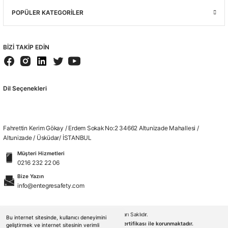
POPÜLER KATEGORİLER
BİZİ TAKİP EDİN
Dil Seçenekleri
Fahrettin Kerim Gökay / Erdem Sokak No:2 34662 Altunizade Mahallesi /
Altunizade / Üsküdar/ İSTANBUL
Müşteri Hizmetleri
0216 232 22 06
Bize Yazın
info@entegresafety.com
© 2026. Tüm Hakları Saklıdır.
Bu internet sitesinde, kullanıcı deneyimini
Kredi kartı bilgileriniz 256bit SSL sertifikası ile korunmaktadır.
geliştirmek ve internet sitesinin verimli