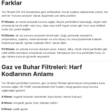
Farklar
Toz filtreleri EN 143 standardına göre sınıflandırılır. Ancak kodlara odaklanmak yerine, her
sınıfı bir “koruma seviyesi” olarak düşünmek çok daha pratiktir.
P1 filtreler
, en temel seviyede koruma sağlar. Büyük partiküllerin bulunduğu, düşük riskli
ortamlarda tercih edilir—alçı tozu, talaş veya hafif inşaat tozları gibi. İnce veya tehlikeli
tozlar için yeterli değildir.
P2 filtreler
, bir üst koruma seviyesini temsil eder. Çoğu şantiyede standarttır;
zımparalama, taşlama, metal dumanları ve orta düzey toz maruziyetlerinde kullanılır.
Endüstriyel işlerde “günlük kullanılan filtre” olarak bilinir.
P3 filtreler
, en yüksek koruma düzeyini sunar. Asbest, silika, toksik metal partikülleri gibi
ciddi tehlike barındıran ortamlarda zorunludur. Neredeyse tüm ince partikülleri tutar ve
ağır risklere karşı en güvenilir seçenektir.
Gaz ve Buhar Filtreleri: Harf
Kodlarının Anlamı
Toz filtreleri partikülleri tutarken, gaz ve buhar filtreleri görünmeyen kimyasallara karşı
koruma sağlar. EN 14387 standardındaki harf kodları, hangi gazlara karşı koruma
sağlandığını gösterir:
A filtresi
: organik buharlar (solventler, boya buharı, benzin kokusu)
B filtresi
: inorganik gazlar (klor, hidrojen sülfür)
E filtresi
: asidik gazlar