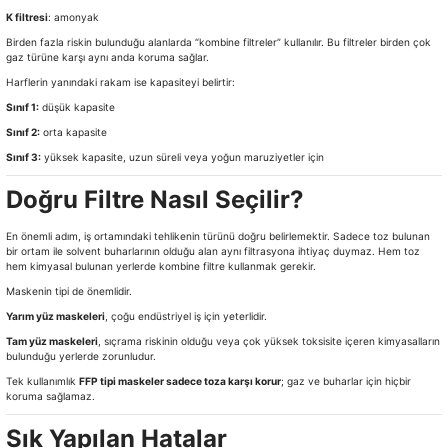
K filtresi
: amonyak
Birden fazla riskin bulunduğu alanlarda “kombine filtreler” kullanılır. Bu filtreler birden çok
gaz türüne karşı aynı anda koruma sağlar.
Harflerin yanındaki rakam ise kapasiteyi belirtir:
Sınıf 1:
düşük kapasite
Sınıf 2:
orta kapasite
Sınıf 3:
yüksek kapasite, uzun süreli veya yoğun maruziyetler için
Doğru Filtre Nasıl Seçilir?
En önemli adım, iş ortamındaki tehlikenin türünü doğru belirlemektir. Sadece toz bulunan
bir ortam ile solvent buharlarının olduğu alan aynı filtrasyona ihtiyaç duymaz. Hem toz
hem kimyasal bulunan yerlerde kombine filtre kullanmak gerekir.
Maskenin tipi de önemlidir.
Yarım yüz maskeleri
, çoğu endüstriyel iş için yeterlidir.
Tam yüz maskeleri
, sıçrama riskinin olduğu veya çok yüksek toksisite içeren kimyasalların
bulunduğu yerlerde zorunludur.
Tek kullanımlık
FFP tipi maskeler sadece toza karşı korur
; gaz ve buharlar için hiçbir
koruma sağlamaz.
Sık Yapılan Hatalar