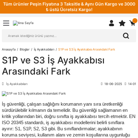
Tüm ürünler Peşin Fiyatına 3 Taksitle & Aynı Gün Kargo ve 3000
₺ üstü Ücretsiz Kargo!
Anasayfa
Bloglar
İş Ayakkabıları
S1P ve S3 İş Ayakkabısı Arasındaki Fark
S1P ve S3 İş Ayakkabısı
Arasındaki Fark
İş Ayakkabıları
18-06-2025
14:01
İş güvenliği, çalışan sağlığını korumanın yanı sıra üretkenliği
sürdürülebilir kılmanın da temelidir. Bu güvenliği sağlamanın en
kritik yollarından biri, doğru sınıfta iş ayakkabısı tercih etmektir. EN
ISO 20345 standardı, iş ayakkabısı modellerini belirli sınıflara
ayırır: S1, S1P, S2, S3 gibi. Bu sınıflandırmalar; ayakkabının
koruma seviyesi, kullanım alanı ve zemin koşullarına uygunluğu