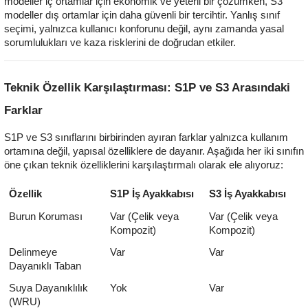
modeller iç ortamlar için ekonomik ve yeterli bir çözümken, S3
modeller dış ortamlar için daha güvenli bir tercihtir. Yanlış sınıf
seçimi, yalnızca kullanıcı konforunu değil, aynı zamanda yasal
sorumlulukları ve kaza risklerini de doğrudan etkiler.
Teknik Özellik Karşılaştırması: S1P ve S3 Arasındaki
Farklar
S1P ve S3 sınıflarını birbirinden ayıran farklar yalnızca kullanım
ortamına değil, yapısal özelliklere de dayanır. Aşağıda her iki sınıfın
öne çıkan teknik özelliklerini karşılaştırmalı olarak ele alıyoruz:
Özellik
S1P İş Ayakkabısı
S3 İş Ayakkabısı
Burun Koruması
Var (Çelik veya
Var (Çelik veya
Kompozit)
Kompozit)
Delinmeye
Var
Var
Dayanıklı Taban
Suya Dayanıklılık
Yok
Var
(WRU)