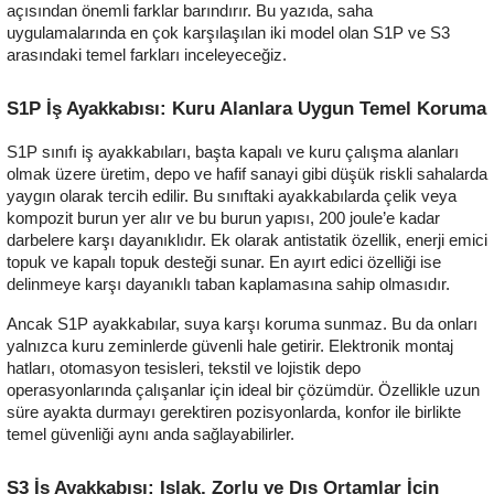
açısından önemli farklar barındırır. Bu yazıda, saha
uygulamalarında en çok karşılaşılan iki model olan S1P ve S3
arasındaki temel farkları inceleyeceğiz.
S1P İş Ayakkabısı: Kuru Alanlara Uygun Temel Koruma
S1P sınıfı iş ayakkabıları, başta kapalı ve kuru çalışma alanları
olmak üzere üretim, depo ve hafif sanayi gibi düşük riskli sahalarda
yaygın olarak tercih edilir. Bu sınıftaki ayakkabılarda çelik veya
kompozit burun yer alır ve bu burun yapısı, 200 joule’e kadar
darbelere karşı dayanıklıdır. Ek olarak antistatik özellik, enerji emici
topuk ve kapalı topuk desteği sunar. En ayırt edici özelliği ise
delinmeye karşı dayanıklı taban kaplamasına sahip olmasıdır.
Ancak S1P ayakkabılar, suya karşı koruma sunmaz. Bu da onları
yalnızca kuru zeminlerde güvenli hale getirir. Elektronik montaj
hatları, otomasyon tesisleri, tekstil ve lojistik depo
operasyonlarında çalışanlar için ideal bir çözümdür. Özellikle uzun
süre ayakta durmayı gerektiren pozisyonlarda, konfor ile birlikte
temel güvenliği aynı anda sağlayabilirler.
S3 İş Ayakkabısı: Islak, Zorlu ve Dış Ortamlar İçin