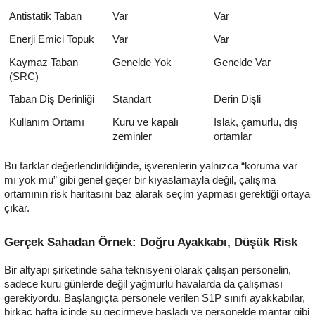
Antistatik Taban
Var
Var
Enerji Emici Topuk
Var
Var
Kaymaz Taban
Genelde Yok
Genelde Var
(SRC)
Taban Diş Derinliği
Standart
Derin Dişli
Kullanım Ortamı
Kuru ve kapalı
Islak, çamurlu, dış
zeminler
ortamlar
Bu farklar değerlendirildiğinde, işverenlerin yalnızca “koruma var
mı yok mu” gibi genel geçer bir kıyaslamayla değil,
çalışma
ortamının risk haritasını baz alarak seçim yapması
gerektiği ortaya
çıkar.
Gerçek Sahadan Örnek: Doğru Ayakkabı, Düşük Risk
Bir altyapı şirketinde saha teknisyeni olarak çalışan personelin,
sadece kuru günlerde değil yağmurlu havalarda da çalışması
gerekiyordu. Başlangıçta personele verilen S1P sınıfı ayakkabılar,
birkaç hafta içinde su geçirmeye başladı ve personelde mantar gibi