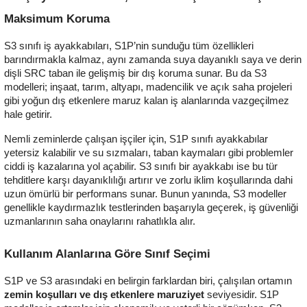
Maksimum Koruma
S3 sınıfı iş ayakkabıları, S1P’nin sunduğu tüm özellikleri
barındırmakla kalmaz, aynı zamanda suya dayanıklı saya ve derin
dişli SRC taban ile gelişmiş bir dış koruma sunar. Bu da S3
modelleri; inşaat, tarım, altyapı, madencilik ve açık saha projeleri
gibi yoğun dış etkenlere maruz kalan iş alanlarında vazgeçilmez
hale getirir.
Nemli zeminlerde çalışan işçiler için, S1P sınıfı ayakkabılar
yetersiz kalabilir ve su sızmaları, taban kaymaları gibi problemler
ciddi iş kazalarına yol açabilir. S3 sınıfı bir ayakkabı ise bu tür
tehditlere karşı dayanıklılığı artırır ve zorlu iklim koşullarında dahi
uzun ömürlü bir performans sunar. Bunun yanında, S3 modeller
genellikle kaydırmazlık testlerinden başarıyla geçerek, iş güvenliği
uzmanlarının saha onaylarını rahatlıkla alır.
Kullanım Alanlarına Göre Sınıf Seçimi
S1P ve S3 arasındaki en belirgin farklardan biri, çalışılan ortamın
zemin koşulları ve dış etkenlere maruziyet
seviyesidir. S1P