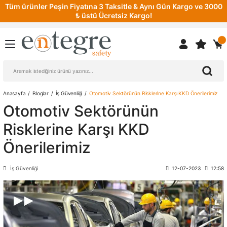
Tüm ürünler Peşin Fiyatına 3 Taksitle & Aynı Gün Kargo ve 3000
₺ üstü Ücretsiz Kargo!
Anasayfa
Bloglar
İş Güvenliği
Otomotiv Sektörünün Risklerine Karşı KKD Önerilerimiz
Otomotiv Sektörünün
Risklerine Karşı KKD
Önerilerimiz
İş Güvenliği
12-07-2023
12:58