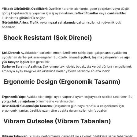
Yüksek Görünürlük Özellikleri:
Özellikle karanlık alanlarda, gece çalışırken veya düşük
görüş koşullarında iş yapanlar için iş ayakkabıları,
reflektif bantlar
veya
canlı renkler
kullanılarak görünürlük sağlar.
Görünürlük Artışı:
Trafik
veya
inşaat sahalarında
çalışan işçiler için güvenlik çok
önemlidir.
Shock Resistant (Şok Direnci)
Şok Direnci:
Ayakkabılar, darbeleri emen özelliklere sahip olup, çalışanların ayaklarına
uygulanan darbe şoklarını engeller. Bu özellik,
inşaat işçileri
,
taşıma çalışanları
ve
ağır
yük taşıyan işçiler
için gereklidir.
Darbe ve Sarsıntı Azaltma:
Şok emme teknolojisi, bacak, diz ve bel ağrılarını engellemek
amacıyla ayak bileği ve diz eklemine kadar yayılan sarsıntıyı en aza indirir.
Ergonomic Design (Ergonomik Tasarım)
Ergonomik Yapı:
Ayakkabılar, doğal ayak yapısına uyum sağlayacak şekilde tasarlanır. Bu,
yorgunluk
ve
ağrıların
önlenmesine yardımcı olur.
Uzun Süreli Kullanım İçin Tasarım:
Çalışanların gün boyu rahatlıkla çalışabilmesi için
ergonomik yapılar, özellikle uzun süre ayakta duran işçiler için faydalıdır.
Vibram Outsoles (Vibram Tabanları)
Vibram Tabanları:
Yüksek performanslı, dayanıklı ve kaymaz özelliklere sahip tabanlardır.