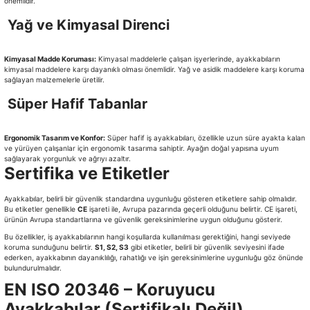
önemlidir.
Yağ ve Kimyasal Direnci
Kimyasal Madde Koruması:
Kimyasal maddelerle çalışan işyerlerinde, ayakkabıların
kimyasal maddelere karşı dayanıklı olması önemlidir. Yağ ve asidik maddelere karşı koruma
sağlayan malzemelerle üretilir.
Süper Hafif Tabanlar
Ergonomik Tasarım ve Konfor:
Süper hafif iş ayakkabıları, özellikle uzun süre ayakta kalan
ve yürüyen çalışanlar için ergonomik tasarıma sahiptir. Ayağın doğal yapısına uyum
sağlayarak yorgunluk ve ağrıyı azaltır.
Sertifika ve Etiketler
Ayakkabılar, belirli bir güvenlik standardına uygunluğu gösteren etiketlere sahip olmalıdır.
Bu etiketler genellikle
CE
işareti ile, Avrupa pazarında geçerli olduğunu belirtir. CE işareti,
ürünün Avrupa standartlarına ve güvenlik gereksinimlerine uygun olduğunu gösterir.
Bu özellikler, iş ayakkabılarının hangi koşullarda kullanılması gerektiğini, hangi seviyede
koruma sunduğunu belirtir.
S1, S2, S3
gibi etiketler, belirli bir güvenlik seviyesini ifade
ederken, ayakkabının dayanıklılığı, rahatlığı ve işin gereksinimlerine uygunluğu göz önünde
bulundurulmalıdır.
EN ISO 20346 – Koruyucu
Ayakkabılar (Sertifikalı Değil)