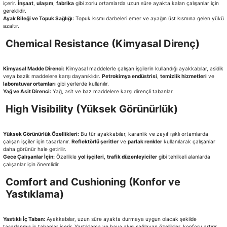
içerir.
İnşaat
,
ulaşım
,
fabrika
gibi zorlu ortamlarda uzun süre ayakta kalan çalışanlar için
gereklidir.
Ayak Bileği ve Topuk Sağlığı:
Topuk kısmı darbeleri emer ve ayağın üst kısmına gelen yükü
azaltır.
Chemical Resistance (Kimyasal Direnç)
Kimyasal Madde Direnci:
Kimyasal maddelerle çalışan işçilerin kullandığı ayakkabılar, asidik
veya bazik maddelere karşı dayanıklıdır.
Petrokimya endüstrisi
,
temizlik hizmetleri
ve
laboratuvar ortamları
gibi yerlerde kullanılır.
Yağ ve Asit Direnci:
Yağ, asit ve baz maddelere karşı dirençli tabanlar.
High Visibility (Yüksek Görünürlük)
Yüksek Görünürlük Özellikleri:
Bu tür ayakkabılar, karanlık ve zayıf ışıklı ortamlarda
çalışan işçiler için tasarlanır.
Reflektörlü şeritler
ve
parlak renkler
kullanılarak çalışanlar
daha görünür hale getirilir.
Gece Çalışanlar İçin:
Özellikle
yol işçileri
,
trafik düzenleyiciler
gibi tehlikeli alanlarda
çalışanlar için önemlidir.
Comfort and Cushioning (Konfor ve
Yastıklama)
Yastıklı İç Taban:
Ayakkabılar, uzun süre ayakta durmaya uygun olacak şekilde
tasarlanmış iç tabanlar içerir. Yastıklama ve hava akışı sağlayan özellikler, konforu artırır.