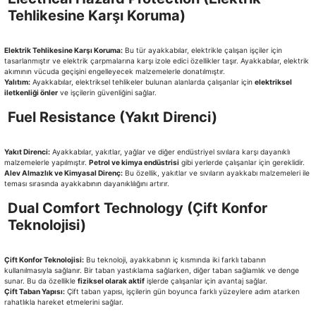
Tehlikesine Karşı Koruma)
Elektrik Tehlikesine Karşı Koruma:
Bu tür ayakkabılar, elektrikle çalışan işçiler için
tasarlanmıştır ve elektrik çarpmalarına karşı izole edici özellikler taşır. Ayakkabılar, elektrik
akımının vücuda geçişini engelleyecek malzemelerle donatılmıştır.
Yalıtım:
Ayakkabılar, elektriksel tehlikeler bulunan alanlarda çalışanlar için
elektriksel
iletkenliği önler
ve işçilerin güvenliğini sağlar.
Fuel Resistance (Yakıt Direnci)
Yakıt Direnci:
Ayakkabılar, yakıtlar, yağlar ve diğer endüstriyel sıvılara karşı dayanıklı
malzemelerle yapılmıştır.
Petrol ve kimya endüstrisi
gibi yerlerde çalışanlar için gereklidir.
Alev Almazlık ve Kimyasal Direnç:
Bu özellik, yakıtlar ve sıvıların ayakkabı malzemeleri ile
teması sırasında ayakkabının dayanıklılığını artırır.
Dual Comfort Technology (Çift Konfor
Teknolojisi)
Çift Konfor Teknolojisi:
Bu teknoloji, ayakkabının iç kısmında iki farklı tabanın
kullanılmasıyla sağlanır. Bir taban yastıklama sağlarken, diğer taban sağlamlık ve denge
sunar. Bu da özellikle
fiziksel olarak aktif
işlerde çalışanlar için avantaj sağlar.
Çift Taban Yapısı:
Çift taban yapısı, işçilerin gün boyunca farklı yüzeylere adım atarken
rahatlıkla hareket etmelerini sağlar.