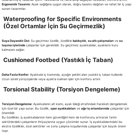
Ergonomik Tasarım:
Ayak sağlığına uygun olarak, doğru basıncı dağıtan ve rahat bir iç yapı
sunan tasarımlar.
Waterproofing for Specific Environments
(Özel Ortamlar İçin Su Geçirmezlik)
Suya Dayanıklı Üst:
Su geçirmez özellik, özellikle
balıkçılık
,
su altı çalışmaları
ve
su
taşıma işlerinde
çalışanlar için gereklidir. Su geçirmez ayakkabılar, ayakların kuru
kalmasını sağlar.
Cushioned Footbed (Yastıklı İç Taban)
Daha Fazla Konfor:
Ayakkabı iç kısmında, ayağın şeklini alan yastıklı iç taban kullanılır.
Uzun süreli yürüyüşlerde veya ayakta kalınan işler için konforu artırır.
Torsional Stability (Torsiyon Dengeleme)
Torsiyon Dengeleme:
Ayakkabının alt kısmı, ayak bileği etrafındaki hareketi dengelemek
için özel bir yapı sunar. Bu özellik,
spor ayakkabıları
ve
ağır iş ortamlarında
çalışanlar için
önemlidir.
Bu özellikler, iş ayakkabılarının hem güvenliğini hem de konforunu artırarak farklı
sektörlerdeki çalışanların ihtiyaçlarına uygun çözümler sunar. İş ayakkabılarındaki bu
ekstra özellikler, özel sektörler ve zorlu çalışma koşullarında çalışanlar için büyük önem
taşır.