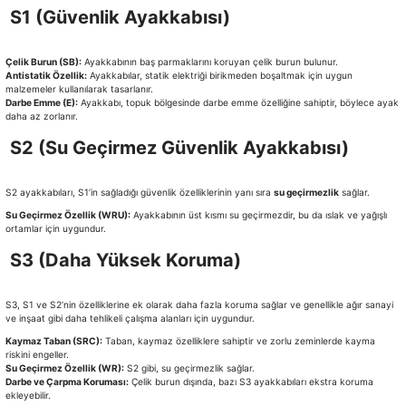
S1 (Güvenlik Ayakkabısı)
Çelik Burun (SB):
Ayakkabının baş parmaklarını koruyan çelik burun bulunur.
Antistatik Özellik:
Ayakkabılar, statik elektriği birikmeden boşaltmak için uygun
malzemeler kullanılarak tasarlanır.
Darbe Emme (E):
Ayakkabı, topuk bölgesinde darbe emme özelliğine sahiptir, böylece ayak
daha az zorlanır.
S2 (Su Geçirmez Güvenlik Ayakkabısı)
S2 ayakkabıları, S1’in sağladığı güvenlik özelliklerinin yanı sıra
su geçirmezlik
sağlar.
Su Geçirmez Özellik (WRU):
Ayakkabının üst kısmı su geçirmezdir, bu da ıslak ve yağışlı
ortamlar için uygundur.
S3 (Daha Yüksek Koruma)
S3, S1 ve S2’nin özelliklerine ek olarak daha fazla koruma sağlar ve genellikle ağır sanayi
ve inşaat gibi daha tehlikeli çalışma alanları için uygundur.
Kaymaz Taban (SRC):
Taban, kaymaz özelliklere sahiptir ve zorlu zeminlerde kayma
riskini engeller.
Su Geçirmez Özellik (WR):
S2 gibi, su geçirmezlik sağlar.
Darbe ve Çarpma Koruması:
Çelik burun dışında, bazı S3 ayakkabıları ekstra koruma
ekleyebilir.