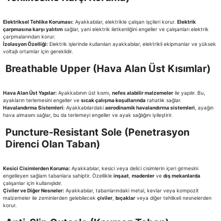
Elektriksel Tehlike Koruması:
Ayakkabılar, elektrikle çalışan işçileri korur.
Elektrik
çarpmasına karşı yalıtım
sağlar, yani elektrik iletkenliğini engeller ve çalışanları elektrik
çarpmalarından korur.
İzolasyon Özelliği:
Elektrik işlerinde kullanılan ayakkabılar, elektrikli ekipmanlar ve yüksek
voltajlı ortamlar için gereklidir.
Breathable Upper (Hava Alan Üst Kısımlar)
Hava Alan Üst Yapılar:
Ayakkabının üst kısmı,
nefes alabilir malzemeler
ile yapılır. Bu,
ayakların terlemesini engeller ve
sıcak çalışma koşullarında
rahatlık sağlar.
Havalandırma Sistemleri:
Ayakkabılardaki
aerodinamik havalandırma sistemleri
, ayağın
hava almasını sağlar, bu da terlemeyi engeller ve ayak sağlığını iyileştirir.
Puncture-Resistant Sole (Penetrasyon
Direnci Olan Taban)
Kesici Cisimlerden Koruma:
Ayakkabılar, kesici veya delici cisimlerin içeri girmesini
engelleyen sağlam tabanlara sahiptir. Özellikle
inşaat
,
madenler
ve
dış mekanlarda
çalışanlar için kullanışlıdır.
Çiviler ve Diğer Nesneler:
Ayakkabılar, tabanlarındaki metal, kevlar veya kompozit
malzemeler ile zeminlerden gelebilecek
çiviler
,
bıçaklar
veya diğer tehlikeli nesnelerden
korur.