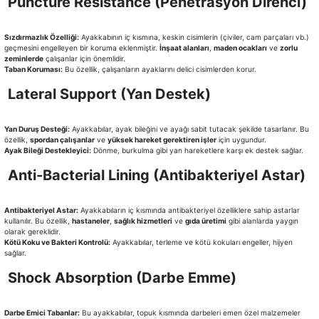
Puncture Resistance (Penetrasyon Direnci)
Sızdırmazlık Özelliği:
Ayakkabının iç kısmına, keskin cisimlerin (çiviler, cam parçaları vb.)
geçmesini engelleyen bir koruma eklenmiştir.
İnşaat alanları
,
maden ocakları
ve
zorlu
zeminlerde
çalışanlar için önemlidir.
Taban Koruması:
Bu özellik, çalışanların ayaklarını delici cisimlerden korur.
Lateral Support (Yan Destek)
Yan Duruş Desteği:
Ayakkabılar, ayak bileğini ve ayağı sabit tutacak şekilde tasarlanır. Bu
özellik,
spordan çalışanlar
ve
yüksek hareket gerektiren işler
için uygundur.
Ayak Bileği Destekleyici:
Dönme, burkulma gibi yan hareketlere karşı ek destek sağlar.
Anti-Bacterial Lining (Antibakteriyel Astar)
Antibakteriyel Astar:
Ayakkabıların iç kısmında antibakteriyel özelliklere sahip astarlar
kullanılır. Bu özellik,
hastaneler
,
sağlık hizmetleri
ve
gıda üretimi
gibi alanlarda yaygın
olarak gereklidir.
Kötü Koku ve Bakteri Kontrolü:
Ayakkabılar, terleme ve kötü kokuları engeller, hijyen
sağlar.
Shock Absorption (Darbe Emme)
Darbe Emici Tabanlar:
Bu ayakkabılar, topuk kısmında darbeleri emen özel malzemeler