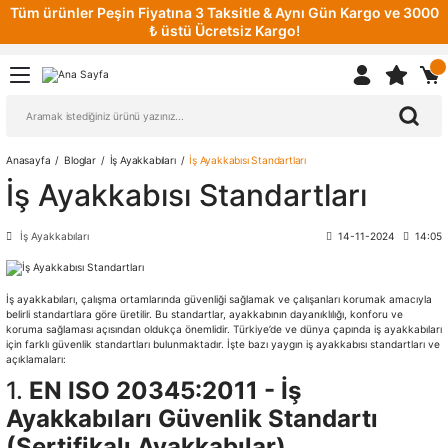
Tüm ürünler Peşin Fiyatına 3 Taksitle & Aynı Gün Kargo ve 3000
₺ üstü Ücretsiz Kargo!
Anasayfa
Bloglar
İş Ayakkabıları
İş Ayakkabısı Standartları​
İş Ayakkabısı Standartları​
İş Ayakkabıları
14-11-2024
14:05
İş ayakkabıları, çalışma ortamlarında güvenliği sağlamak ve çalışanları korumak amacıyla
belirli standartlara göre üretilir. Bu standartlar, ayakkabının dayanıklılığı, konforu ve
koruma sağlaması açısından oldukça önemlidir. Türkiye’de ve dünya çapında iş ayakkabıları
için farklı güvenlik standartları bulunmaktadır. İşte bazı yaygın iş ayakkabısı standartları ve
açıklamaları:
1.
EN ISO 20345:2011 - İş
Ayakkabıları Güvenlik Standartı
(Sertifikalı Ayakkabılar)