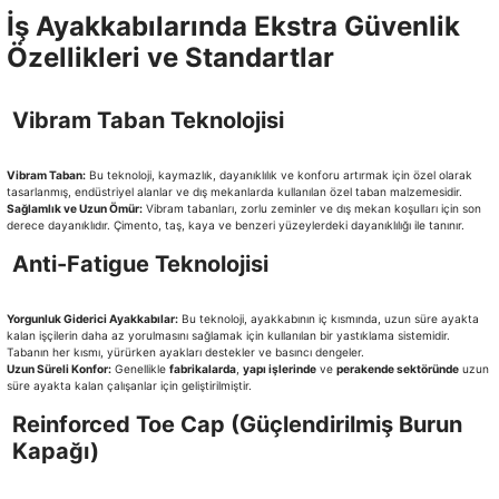
İş Ayakkabılarında Ekstra Güvenlik
Özellikleri ve Standartlar
Vibram Taban Teknolojisi
Vibram Taban:
Bu teknoloji, kaymazlık, dayanıklılık ve konforu artırmak için özel olarak
tasarlanmış, endüstriyel alanlar ve dış mekanlarda kullanılan özel taban malzemesidir.
Sağlamlık ve Uzun Ömür:
Vibram tabanları, zorlu zeminler ve dış mekan koşulları için son
derece dayanıklıdır. Çimento, taş, kaya ve benzeri yüzeylerdeki dayanıklılığı ile tanınır.
Anti-Fatigue Teknolojisi
Yorgunluk Giderici Ayakkabılar:
Bu teknoloji, ayakkabının iç kısmında, uzun süre ayakta
kalan işçilerin daha az yorulmasını sağlamak için kullanılan bir yastıklama sistemidir.
Tabanın her kısmı, yürürken ayakları destekler ve basıncı dengeler.
Uzun Süreli Konfor:
Genellikle
fabrikalarda
,
yapı işlerinde
ve
perakende sektöründe
uzun
süre ayakta kalan çalışanlar için geliştirilmiştir.
Reinforced Toe Cap (Güçlendirilmiş Burun
Kapağı)