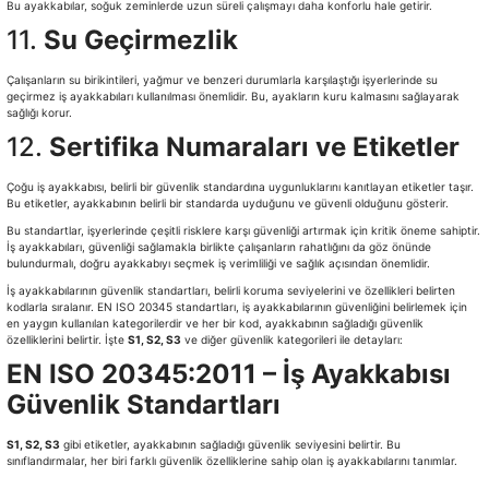
Bu ayakkabılar, soğuk zeminlerde uzun süreli çalışmayı daha konforlu hale getirir.
11.
Su Geçirmezlik
Çalışanların su birikintileri, yağmur ve benzeri durumlarla karşılaştığı işyerlerinde su
geçirmez iş ayakkabıları kullanılması önemlidir. Bu, ayakların kuru kalmasını sağlayarak
sağlığı korur.
12.
Sertifika Numaraları ve Etiketler
Çoğu iş ayakkabısı, belirli bir güvenlik standardına uygunluklarını kanıtlayan etiketler taşır.
Bu etiketler, ayakkabının belirli bir standarda uyduğunu ve güvenli olduğunu gösterir.
Bu standartlar, işyerlerinde çeşitli risklere karşı güvenliği artırmak için kritik öneme sahiptir.
İş ayakkabıları, güvenliği sağlamakla birlikte çalışanların rahatlığını da göz önünde
bulundurmalı, doğru ayakkabıyı seçmek iş verimliliği ve sağlık açısından önemlidir.
İş ayakkabılarının güvenlik standartları, belirli koruma seviyelerini ve özellikleri belirten
kodlarla sıralanır. EN ISO 20345 standartları, iş ayakkabılarının güvenliğini belirlemek için
en yaygın kullanılan kategorilerdir ve her bir kod, ayakkabının sağladığı güvenlik
özelliklerini belirtir. İşte
S1, S2, S3
ve diğer güvenlik kategorileri ile detayları:
EN ISO 20345:2011 – İş Ayakkabısı
Güvenlik Standartları
S1, S2, S3
gibi etiketler, ayakkabının sağladığı güvenlik seviyesini belirtir. Bu
sınıflandırmalar, her biri farklı güvenlik özelliklerine sahip olan iş ayakkabılarını tanımlar.