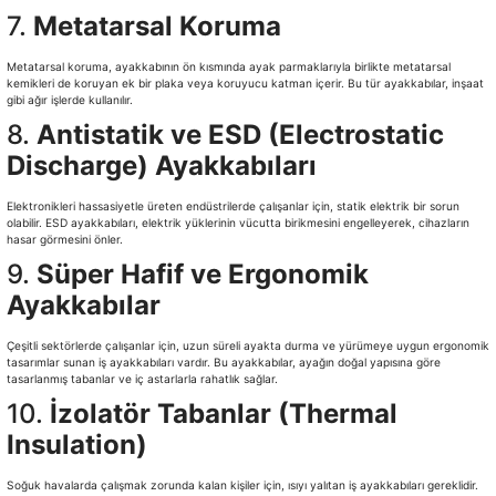
7.
Metatarsal Koruma
Metatarsal koruma, ayakkabının ön kısmında ayak parmaklarıyla birlikte metatarsal
kemikleri de koruyan ek bir plaka veya koruyucu katman içerir. Bu tür ayakkabılar, inşaat
gibi ağır işlerde kullanılır.
8.
Antistatik ve ESD (Electrostatic
Discharge) Ayakkabıları
Elektronikleri hassasiyetle üreten endüstrilerde çalışanlar için, statik elektrik bir sorun
olabilir. ESD ayakkabıları, elektrik yüklerinin vücutta birikmesini engelleyerek, cihazların
hasar görmesini önler.
9.
Süper Hafif ve Ergonomik
Ayakkabılar
Çeşitli sektörlerde çalışanlar için, uzun süreli ayakta durma ve yürümeye uygun ergonomik
tasarımlar sunan iş ayakkabıları vardır. Bu ayakkabılar, ayağın doğal yapısına göre
tasarlanmış tabanlar ve iç astarlarla rahatlık sağlar.
10.
İzolatör Tabanlar (Thermal
Insulation)
Soğuk havalarda çalışmak zorunda kalan kişiler için, ısıyı yalıtan iş ayakkabıları gereklidir.