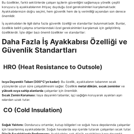
Bu özellikler, farklı sektörlerde çalışan işçilerin güvenliğini sağlamaya yönelik çeşitli
koruyucu iş ayakkabılarının ihtiyaç duyduğu özel gereksinimleri karşılamaktadır.
Ayakkabılarınızın doğru seçimi, hem güvenlik hem de iş verimliliği açısından son derece
önemlidir.
İş ayakkabıları ile ilgili daha fazla güvenlik özelliği ve standartlar bulunmaktadır. Bunlar,
özellikle belirli çalışma ortamlarındaki özel gereksinimleri karşılamak için geliştirilmiş
özelliklerdir. İşte diğer bazı önemli özellikler ve standartlar:
Daha Fazla İş Ayakkabısı Özelliği ve
Güvenlik Standartları
HRO (Heat Resistance to Outsole)
Isıya Dayanıklı Taban (300°C’ye kadar):
Bu özellik, ayakkabının tabanının sıcak
yüzeylerde uzun süre çalışabilmesini sağlar. Özellikle
metal döküm
,
sıcak zeminler
ve
yüksek ısıya sahip alanlarda
çalışanlar için önemlidir.
Sıcak Zemin Koruması:
Isıya dayanıklı tabanlar, işçi sağlığını koruyarak ayakları aşırı
ısılardan uzak tutar.
CO (Cold Insulation)
Soğuk Yalıtımı:
Dondurucu ortamlar, kutup bölgeleri ve soğuk hava depolarında çalışanlar
için tasarlanmış ayakkabılardır. Soğuk havalarda ısıyı içeride tutarak çalışanları sıcak tutar.
Düşük Sıcaklıklarda Performans:
Ayakkabılar, çok düşük sıcaklıklara karşı dayanıklı