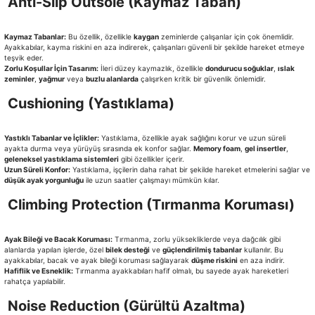
Anti-Slip Outsole (Kaymaz Taban)
Kaymaz Tabanlar:
Bu özellik, özellikle
kaygan
zeminlerde çalışanlar için çok önemlidir.
Ayakkabılar, kayma riskini en aza indirerek, çalışanları güvenli bir şekilde hareket etmeye
teşvik eder.
Zorlu Koşullar İçin Tasarım:
İleri düzey kaymazlık, özellikle
dondurucu soğuklar
,
ıslak
zeminler
,
yağmur
veya
buzlu alanlarda
çalışırken kritik bir güvenlik önlemidir.
Cushioning (Yastıklama)
Yastıklı Tabanlar ve İçlikler:
Yastıklama, özellikle ayak sağlığını korur ve uzun süreli
ayakta durma veya yürüyüş sırasında ek konfor sağlar.
Memory foam
,
gel insertler
,
geleneksel yastıklama sistemleri
gibi özellikler içerir.
Uzun Süreli Konfor:
Yastıklama, işçilerin daha rahat bir şekilde hareket etmelerini sağlar ve
düşük ayak yorgunluğu
ile uzun saatler çalışmayı mümkün kılar.
Climbing Protection (Tırmanma Koruması)
Ayak Bileği ve Bacak Koruması:
Tırmanma, zorlu yüksekliklerde veya dağcılık gibi
alanlarda yapılan işlerde, özel
bilek desteği
ve
güçlendirilmiş tabanlar
kullanılır. Bu
ayakkabılar, bacak ve ayak bileği koruması sağlayarak
düşme riskini
en aza indirir.
Hafiflik ve Esneklik:
Tırmanma ayakkabıları hafif olmalı, bu sayede ayak hareketleri
rahatça yapılabilir.
Noise Reduction (Gürültü Azaltma)