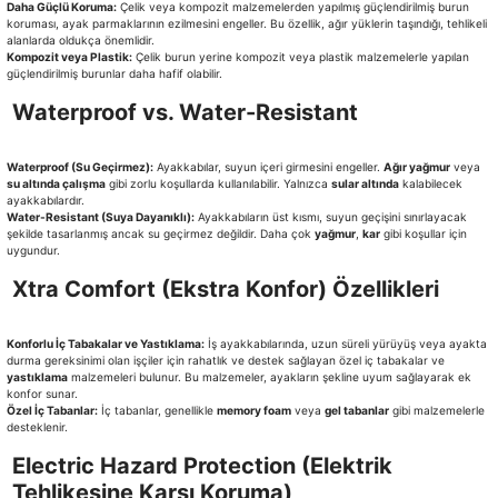
Daha Güçlü Koruma:
Çelik veya kompozit malzemelerden yapılmış güçlendirilmiş burun
koruması, ayak parmaklarının ezilmesini engeller. Bu özellik, ağır yüklerin taşındığı, tehlikeli
alanlarda oldukça önemlidir.
Kompozit veya Plastik:
Çelik burun yerine kompozit veya plastik malzemelerle yapılan
güçlendirilmiş burunlar daha hafif olabilir.
Waterproof vs. Water-Resistant
Waterproof (Su Geçirmez):
Ayakkabılar, suyun içeri girmesini engeller.
Ağır yağmur
veya
su altında çalışma
gibi zorlu koşullarda kullanılabilir. Yalnızca
sular altında
kalabilecek
ayakkabılardır.
Water-Resistant (Suya Dayanıklı):
Ayakkabıların üst kısmı, suyun geçişini sınırlayacak
şekilde tasarlanmış ancak su geçirmez değildir. Daha çok
yağmur
,
kar
gibi koşullar için
uygundur.
Xtra Comfort (Ekstra Konfor) Özellikleri
Konforlu İç Tabakalar ve Yastıklama:
İş ayakkabılarında, uzun süreli yürüyüş veya ayakta
durma gereksinimi olan işçiler için rahatlık ve destek sağlayan özel iç tabakalar ve
yastıklama
malzemeleri bulunur. Bu malzemeler, ayakların şekline uyum sağlayarak ek
konfor sunar.
Özel İç Tabanlar:
İç tabanlar, genellikle
memory foam
veya
gel tabanlar
gibi malzemelerle
desteklenir.
Electric Hazard Protection (Elektrik
Tehlikesine Karşı Koruma)