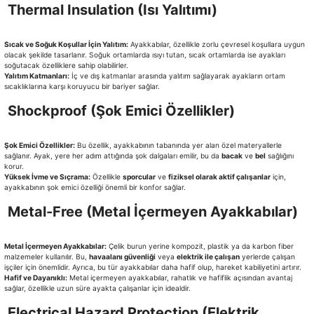
Thermal Insulation (Isı Yalıtımı)
Sıcak ve Soğuk Koşullar İçin Yalıtım:
Ayakkabılar, özellikle zorlu çevresel koşullara uygun
olacak şekilde tasarlanır. Soğuk ortamlarda ısıyı tutan, sıcak ortamlarda ise ayakları
soğutacak özelliklere sahip olabilirler.
Yalıtım Katmanları:
İç ve dış katmanlar arasında yalıtım sağlayarak ayakların ortam
sıcaklıklarına karşı koruyucu bir bariyer sağlar.
Shockproof (Şok Emici Özellikler)
Şok Emici Özellikler:
Bu özellik, ayakkabının tabanında yer alan özel materyallerle
sağlanır. Ayak, yere her adım attığında şok dalgaları emilir, bu da
bacak
ve
bel
sağlığını
korur.
Yüksek İvme ve Sıçrama:
Özellikle
sporcular
ve
fiziksel olarak aktif çalışanlar
için,
ayakkabının şok emici özelliği önemli bir konfor sağlar.
Metal-Free (Metal İçermeyen Ayakkabılar)
Metal İçermeyen Ayakkabılar:
Çelik burun yerine kompozit, plastik ya da karbon fiber
malzemeler kullanılır. Bu,
havaalanı güvenliği
veya
elektrik ile çalışan
yerlerde çalışan
işçiler için önemlidir. Ayrıca, bu tür ayakkabılar daha hafif olup, hareket kabiliyetini artırır.
Hafif ve Dayanıklı:
Metal içermeyen ayakkabılar, rahatlık ve hafiflik açısından avantaj
sağlar, özellikle uzun süre ayakta çalışanlar için idealdir.
Electrical Hazard Protection (Elektrik